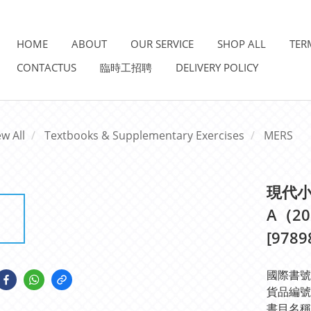
HOME
ABOUT
OUR SERVICE
SHOP ALL
TER
CONTACTUS
臨時工招聘
DELIVERY POLICY
ew All
Textbooks & Supplementary Exercises
MERS
現代
A（2
[9789
國際書號IS
貨品編號: 
書目名稱