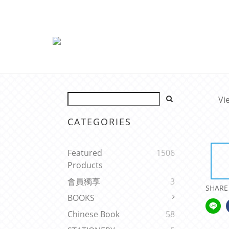
Vi
CATEGORIES
Featured
1506
Products
會員獨享
3
SHARE
BOOKS
Chinese Book
58