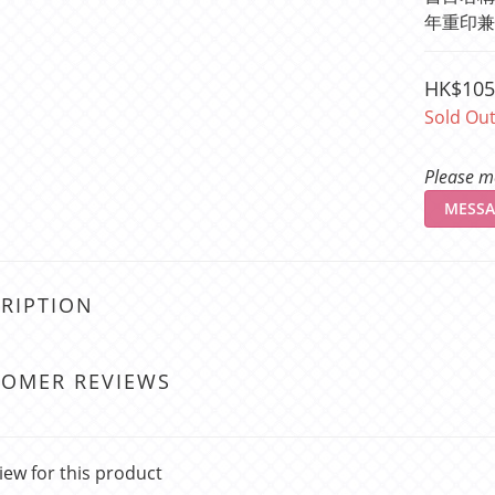
年重印兼
HK$105
Sold Ou
Please me
MESSA
RIPTION
TOMER REVIEWS
iew for this product