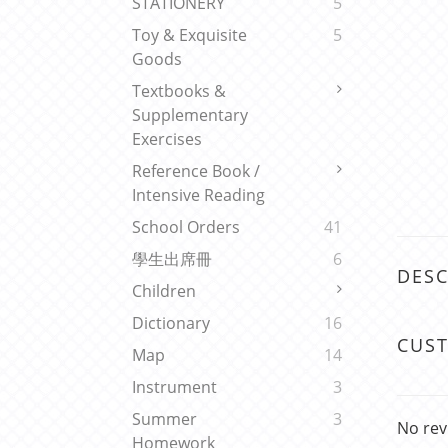
STATIONERY
5
Toy & Exquisite
5
Goods
Textbooks &
Supplementary
Exercises
Reference Book /
Intensive Reading
School Orders
41
學生出席冊
6
DESC
Children
Dictionary
16
CUS
Map
14
Instrument
3
Summer
3
No rev
Homework