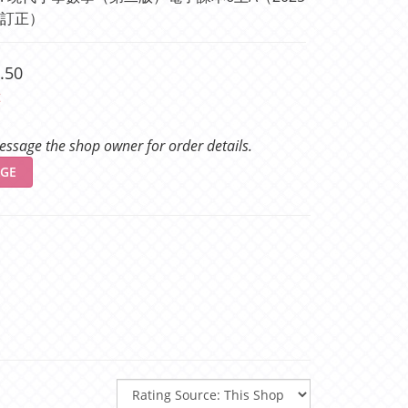
訂正）
.50
t
ssage the shop owner for order details.
GE