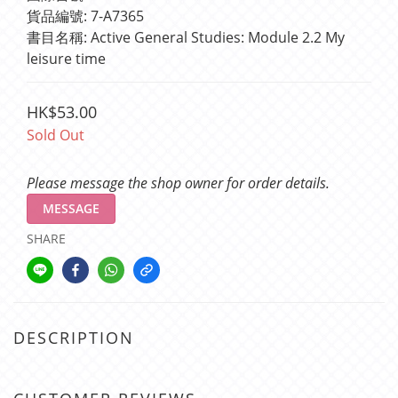
貨品編號: 7-A7365
書目名稱: Active General Studies: Module 2.2 My 
leisure time
HK$53.00
Sold Out
Please message the shop owner for order details.
MESSAGE
SHARE
DESCRIPTION