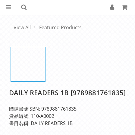
View All
Featured Products
DAILY READERS 1B [9789881761835]
國際書號ISBN: 9789881761835
貨品編號: 110-A0002
書目名稱: DAILY READERS 1B