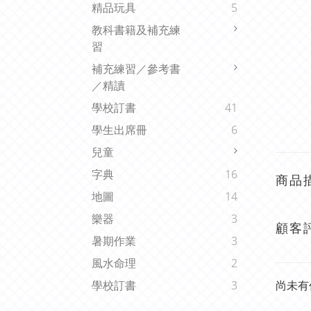
精品玩具
5
教科書籍及補充練
習
補充練習／參考書
／精讀
學校訂書
41
學生出席冊
6
兒童
字典
16
商品
地圖
14
樂器
3
顧客
暑期作業
3
風水命理
2
尚未有
學校訂書
3