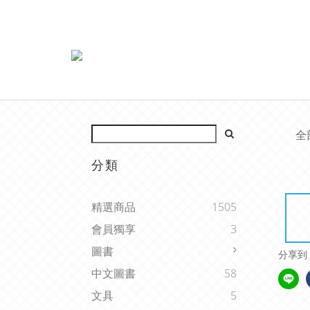
全
分類
精選商品
1505
會員獨享
3
圖書
分享到
中文圖書
58
文具
5