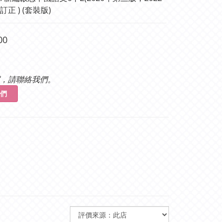
正 ) (套裝版)
00
，請聯絡我們。
們