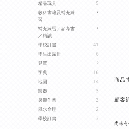
精品玩具
5
教科書籍及補充練
習
補充練習／參考書
／精讀
學校訂書
41
學生出席冊
6
兒童
字典
16
商品
地圖
14
樂器
3
顧客
暑期作業
3
風水命理
2
學校訂書
3
尚未有