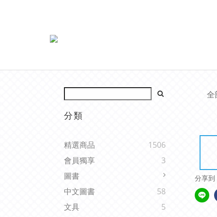
全
分類
精選商品
1506
會員獨享
3
圖書
分享到
中文圖書
58
文具
5