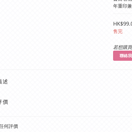
年重印兼訂
HK$99.
售完
若想購買
聯絡我
描述
評價
任何評價