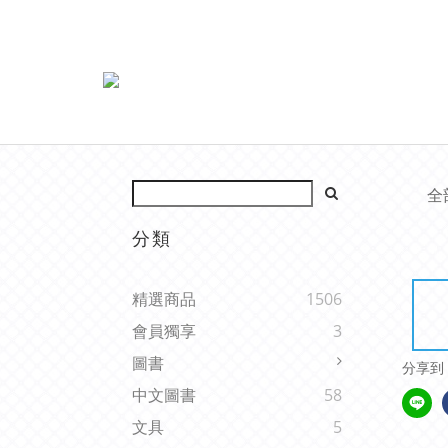
全
分類
精選商品
1506
會員獨享
3
圖書
分享到
中文圖書
58
文具
5