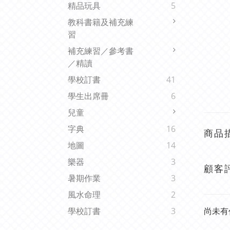
精品玩具
5
教科書籍及補充練
習
補充練習／參考書
／精讀
學校訂書
41
學生出席冊
6
兒童
字典
16
商品
地圖
14
樂器
3
顧客
暑期作業
3
風水命理
2
尚未有
學校訂書
3