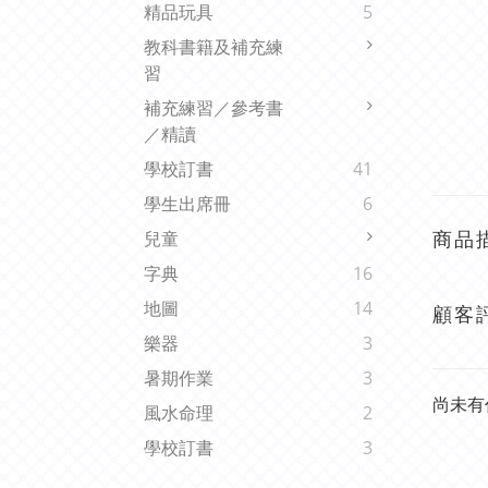
精品玩具
5
教科書籍及補充練
習
補充練習／參考書
／精讀
學校訂書
41
學生出席冊
6
商品
兒童
字典
16
地圖
14
顧客
樂器
3
暑期作業
3
尚未有
風水命理
2
學校訂書
3