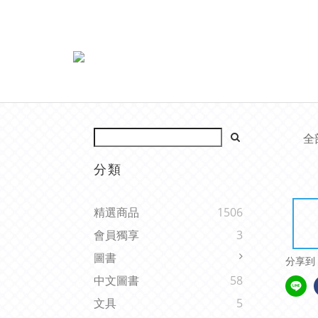
全
分類
精選商品
1506
會員獨享
3
圖書
分享到
中文圖書
58
文具
5