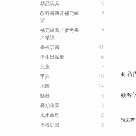
精品玩具
5
教科書籍及補充練
習
補充練習／參考書
／精讀
學校訂書
41
學生出席冊
6
兒童
商品
字典
16
地圖
14
顧客
樂器
3
暑期作業
3
風水命理
2
尚未有
學校訂書
3