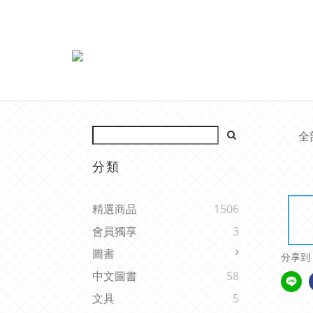
全
分類
精選商品
1506
會員獨享
3
圖書
分享到
中文圖書
58
文具
5