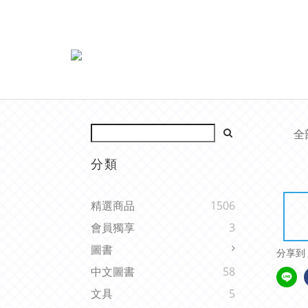
全
分類
精選商品
1506
會員獨享
3
圖書
分享到
中文圖書
58
文具
5