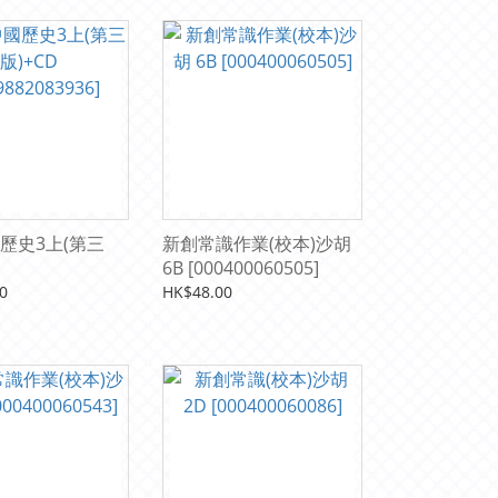
歷史3上(第三
新創常識作業(校本)沙胡
6B [000400060505]
2083936]
0
HK$48.00