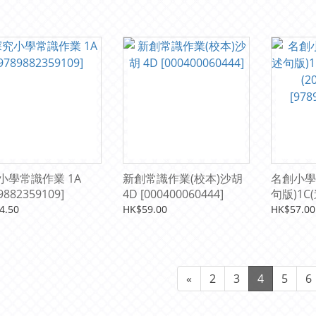
9888544837]
小學常識作業 1A
新創常識作業(校本)沙胡
名創小學
9882359109]
4D [000400060444]
句版)1C
(2019年
4.50
HK$59.00
HK$57.00
[978988
«
2
3
4
5
6