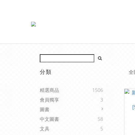
分類
全
精選商品
1506
會員獨享
3
圖書
中文圖書
58
文具
5