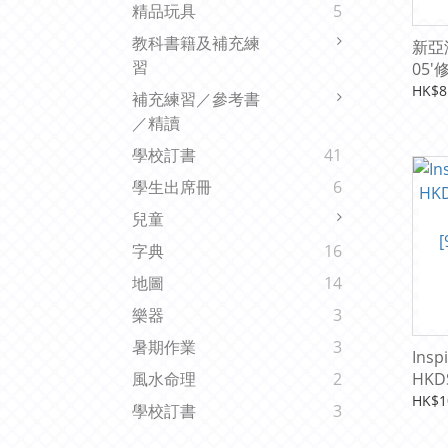
精品玩具
5
教科書籍及補充練
新亞
習
05'
[978
HK$8
補充練習／參考書
／精讀
學校訂書
41
學生出席冊
6
兒童
字典
16
地圖
14
樂器
3
暑期作業
3
Insp
HKDS
風水命理
2
Ligh
HK$1
學校訂書
3
[978