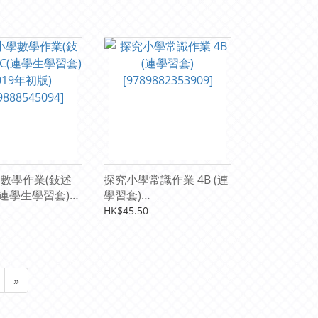
數學作業(鈙述
探究小學常識作業 4B (連
(連學生學習套)
學習套)
初版)
[9789882353909]
HK$45.50
8545094]
»