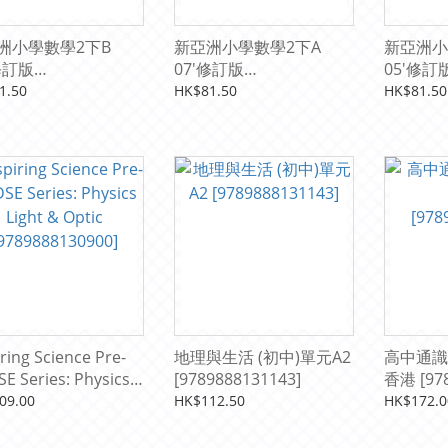
洲小學數學2下B
新亞洲小學數學2下A
新亞洲小
修訂版
07'修訂版
05'修訂
9882091351]
[9789882092235]
[978988
1.50
HK$81.50
HK$81.50
iring Science Pre-
地理與生活 (初中)單元A2
高中通識
E Series: Physics
[9789888131143]
香港 
t & Optic
09.00
HK$112.50
HK$172.0
9888130900]