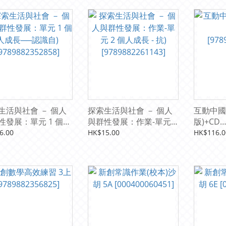
生活與社會 － 個人
探索生活與社會 － 個人
互動中國
性發展：單元 1 個人
與群性發展：作業-單元 2
版)+CD
──認識自)
個人成長 - 抗)
[978988
6.00
HK$15.00
HK$116.0
9882352858]
[9789882261143]