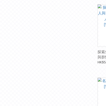
探索
與群
成長
HK$5
[978