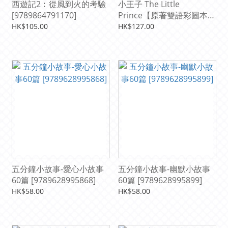
西遊記2︰從風到火的考驗
小王子 The Little
[9789864791170]
Prince【原著雙語彩圖本】
（25K+寂天雲隨身聽
HK$105.00
HK$127.00
APP）[9789863189886]
五分鐘小故事-愛心小故事
五分鐘小故事-幽默小故事
60篇 [9789628995868]
60篇 [9789628995899]
HK$58.00
HK$58.00