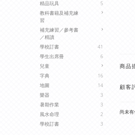
精品玩具
5
教科書籍及補充練
習
補充練習／參考書
／精讀
學校訂書
41
學生出席冊
6
商品
兒童
字典
16
地圖
14
顧客
樂器
3
暑期作業
3
尚未有
風水命理
2
學校訂書
3