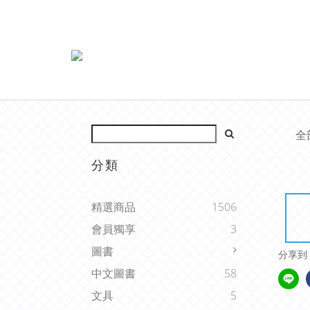
全
分類
精選商品
1506
會員獨享
3
圖書
分享到
中文圖書
58
文具
5