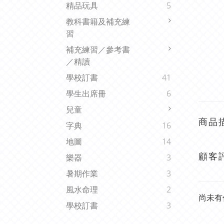
精品玩具
5
教科書籍及補充練
習
補充練習／參考書
／精讀
學校訂書
41
學生出席冊
6
兒童
商品
字典
16
地圖
14
顧客
樂器
3
暑期作業
3
風水命理
2
尚未有
學校訂書
3