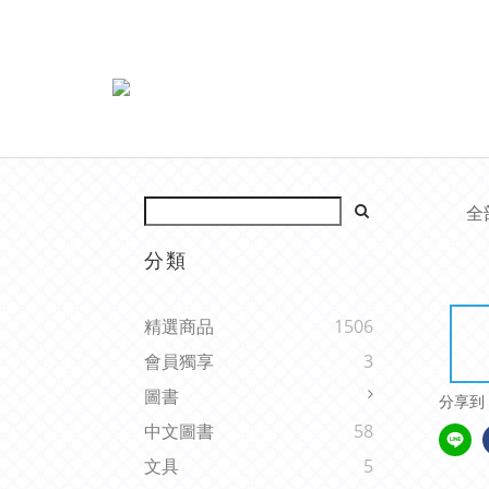
全
分類
精選商品
1506
會員獨享
3
圖書
分享到
中文圖書
58
文具
5